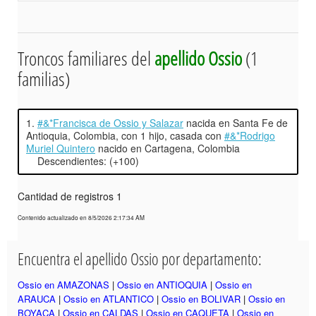
Troncos familiares del
apellido Ossio
(1
familias)
1.
#&*Francisca de Ossio y Salazar
nacida en Santa Fe de
Antioquia, Colombia, con 1 hijo, casada con
#&*Rodrigo
Muriel Quintero
nacido en Cartagena, Colombia
Descendientes: (+100)
Cantidad de registros 1
Contenido actualizado en 8/5/2026 2:17:34 AM
Encuentra el apellido Ossio por departamento:
Ossio en AMAZONAS
|
Ossio en ANTIOQUIA
|
Ossio en
ARAUCA
|
Ossio en ATLANTICO
|
Ossio en BOLIVAR
|
Ossio en
BOYACA
|
Ossio en CALDAS
|
Ossio en CAQUETA
|
Ossio en