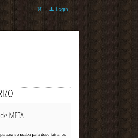
Login
RIZO
o de META
 palabra se usaba para describir a los