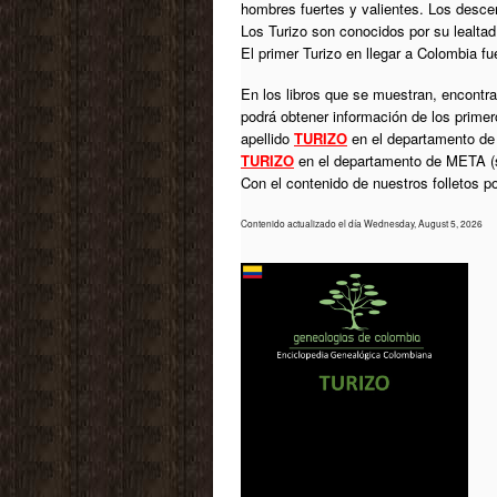
hombres fuertes y valientes. Los descen
Los Turizo son conocidos por su lealtad,
El primer Turizo en llegar a Colombia f
En los libros que se muestran, encontrar
podrá obtener información de los prime
apellido
TURIZO
en el departamento de 
TURIZO
en el departamento de META (si
Con el contenido de nuestros folletos 
Contenido actualizado el día Wednesday, August 5, 2026