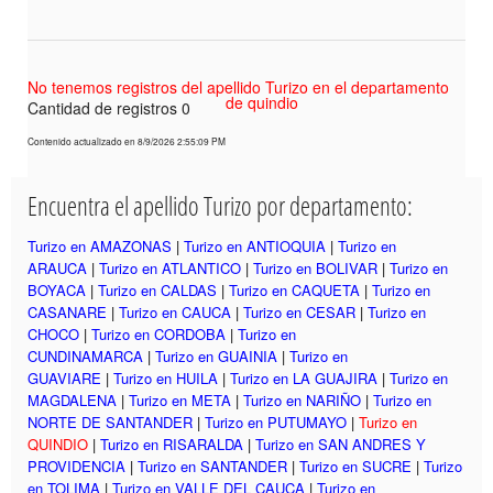
No tenemos registros del apellido Turizo en el departamento
de quindio
Cantidad de registros 0
Contenido actualizado en 8/9/2026 2:55:09 PM
Encuentra el apellido Turizo por departamento:
Turizo en AMAZONAS
|
Turizo en ANTIOQUIA
|
Turizo en
ARAUCA
|
Turizo en ATLANTICO
|
Turizo en BOLIVAR
|
Turizo en
BOYACA
|
Turizo en CALDAS
|
Turizo en CAQUETA
|
Turizo en
CASANARE
|
Turizo en CAUCA
|
Turizo en CESAR
|
Turizo en
CHOCO
|
Turizo en CORDOBA
|
Turizo en
CUNDINAMARCA
|
Turizo en GUAINIA
|
Turizo en
GUAVIARE
|
Turizo en HUILA
|
Turizo en LA GUAJIRA
|
Turizo en
MAGDALENA
|
Turizo en META
|
Turizo en NARIÑO
|
Turizo en
NORTE DE SANTANDER
|
Turizo en PUTUMAYO
|
Turizo en
QUINDIO
|
Turizo en RISARALDA
|
Turizo en SAN ANDRES Y
PROVIDENCIA
|
Turizo en SANTANDER
|
Turizo en SUCRE
|
Turizo
en TOLIMA
|
Turizo en VALLE DEL CAUCA
|
Turizo en