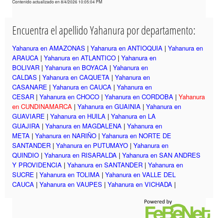
Contenido actualizado en 8/4/2026 10:05:04 PM
Encuentra el apellido Yahanura por departamento:
Yahanura en AMAZONAS
|
Yahanura en ANTIOQUIA
|
Yahanura en
ARAUCA
|
Yahanura en ATLANTICO
|
Yahanura en
BOLIVAR
|
Yahanura en BOYACA
|
Yahanura en
CALDAS
|
Yahanura en CAQUETA
|
Yahanura en
CASANARE
|
Yahanura en CAUCA
|
Yahanura en
CESAR
|
Yahanura en CHOCO
|
Yahanura en CORDOBA
|
Yahanura
en CUNDINAMARCA
|
Yahanura en GUAINIA
|
Yahanura en
GUAVIARE
|
Yahanura en HUILA
|
Yahanura en LA
GUAJIRA
|
Yahanura en MAGDALENA
|
Yahanura en
META
|
Yahanura en NARIÑO
|
Yahanura en NORTE DE
SANTANDER
|
Yahanura en PUTUMAYO
|
Yahanura en
QUINDIO
|
Yahanura en RISARALDA
|
Yahanura en SAN ANDRES
Y PROVIDENCIA
|
Yahanura en SANTANDER
|
Yahanura en
SUCRE
|
Yahanura en TOLIMA
|
Yahanura en VALLE DEL
CAUCA
|
Yahanura en VAUPES
|
Yahanura en VICHADA
|