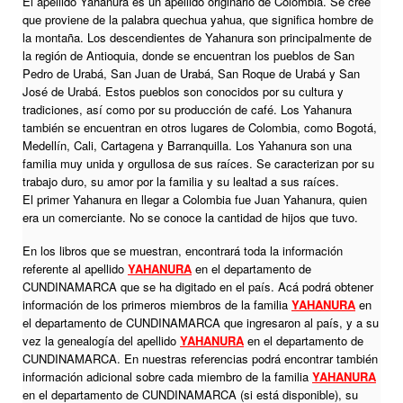
El apellido Yahanura es un apellido originario de Colombia. Se cree
que proviene de la palabra quechua yahua, que significa hombre de
la montaña. Los descendientes de Yahanura son principalmente de
la región de Antioquia, donde se encuentran los pueblos de San
Pedro de Urabá, San Juan de Urabá, San Roque de Urabá y San
José de Urabá. Estos pueblos son conocidos por su cultura y
tradiciones, así como por su producción de café. Los Yahanura
también se encuentran en otros lugares de Colombia, como Bogotá,
Medellín, Cali, Cartagena y Barranquilla. Los Yahanura son una
familia muy unida y orgullosa de sus raíces. Se caracterizan por su
trabajo duro, su amor por la familia y su lealtad a sus raíces.
El primer Yahanura en llegar a Colombia fue Juan Yahanura, quien
era un comerciante. No se conoce la cantidad de hijos que tuvo.
En los libros que se muestran, encontrará toda la información
referente al apellido
YAHANURA
en el departamento de
CUNDINAMARCA que se ha digitado en el país. Acá podrá obtener
información de los primeros miembros de la familia
YAHANURA
en
el departamento de CUNDINAMARCA que ingresaron al país, y a su
vez la genealogía del apellido
YAHANURA
en el departamento de
CUNDINAMARCA. En nuestras referencias podrá encontrar también
información adicional sobre cada miembro de la familia
YAHANURA
en el departamento de CUNDINAMARCA (si está disponible), su