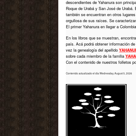
descendientes de Yahanura son princip
Roque de Urabá y San José de Urabá. Es
también se encuentran en otros lugares
orgullosa de sus raíces. Se caracterizan
El primer Yahanura en llegar a Colombi
En los libros que se muestran, encontrar
país. Acá podrá obtener información de
vez la genealogía del apellido
YAHANU
sobre cada miembro de la familia
YAH
Con el contenido de nuestros folletos 
Contenido actualizado el día Wednesday, August 5, 2026