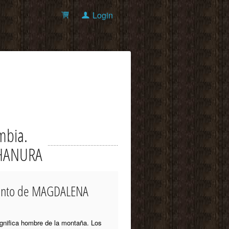
Login
mbia.
YAHANURA
amento de MAGDALENA
ignifica hombre de la montaña. Los