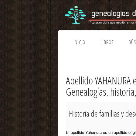
INICIO
LIBROS
BÚ
Apellido YAHANURA 
Genealogías, histori
Historia de familias y 
El apellido Yahanura es un apellido ori