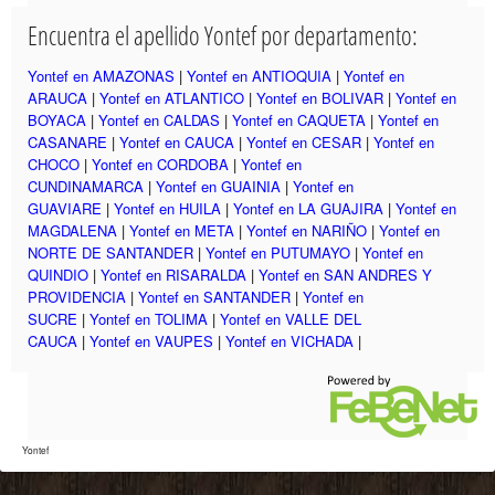
Encuentra el apellido Yontef por departamento:
Yontef en AMAZONAS
|
Yontef en ANTIOQUIA
|
Yontef en
ARAUCA
|
Yontef en ATLANTICO
|
Yontef en BOLIVAR
|
Yontef en
BOYACA
|
Yontef en CALDAS
|
Yontef en CAQUETA
|
Yontef en
CASANARE
|
Yontef en CAUCA
|
Yontef en CESAR
|
Yontef en
CHOCO
|
Yontef en CORDOBA
|
Yontef en
CUNDINAMARCA
|
Yontef en GUAINIA
|
Yontef en
GUAVIARE
|
Yontef en HUILA
|
Yontef en LA GUAJIRA
|
Yontef en
MAGDALENA
|
Yontef en META
|
Yontef en NARIÑO
|
Yontef en
NORTE DE SANTANDER
|
Yontef en PUTUMAYO
|
Yontef en
QUINDIO
|
Yontef en RISARALDA
|
Yontef en SAN ANDRES Y
PROVIDENCIA
|
Yontef en SANTANDER
|
Yontef en
SUCRE
|
Yontef en TOLIMA
|
Yontef en VALLE DEL
CAUCA
|
Yontef en VAUPES
|
Yontef en VICHADA
|
Yontef