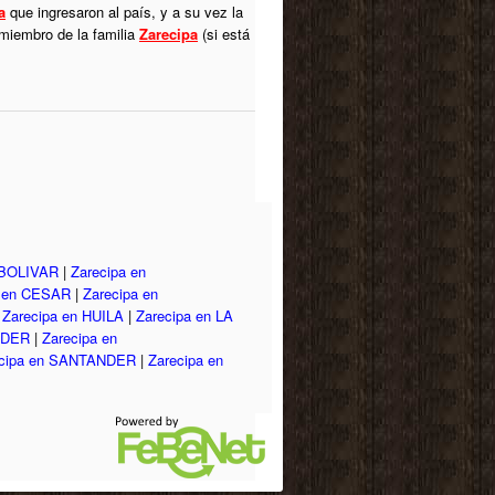
a
que ingresaron al país, y a su vez la
 miembro de la familia
Zarecipa
(si está
 BOLIVAR
|
Zarecipa en
a en CESAR
|
Zarecipa en
|
Zarecipa en HUILA
|
Zarecipa en LA
NDER
|
Zarecipa en
ecipa en SANTANDER
|
Zarecipa en