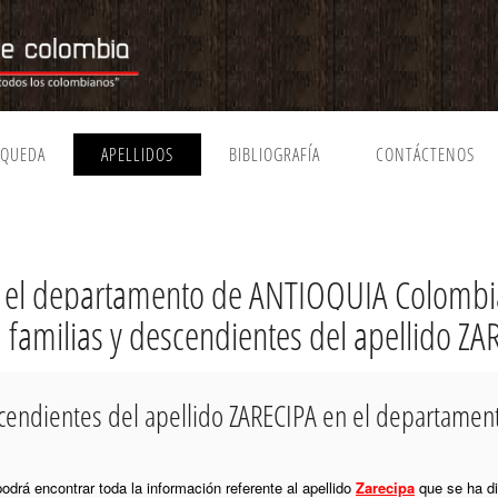
SQUEDA
APELLIDOS
BIBLIOGRAFÍA
CONTÁCTENOS
n el departamento de ANTIOQUIA Colombi
, familias y descendientes del apellido Z
escendientes del apellido ZARECIPA en el departam
podrá encontrar toda la información referente al apellido
Zarecipa
que se ha di