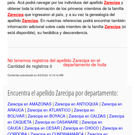
país. Acá podrá navegar por los individuos del apellido
Zarecipa
y
obtener toda la información de los primeros miembros de la familia
Zarecipa
que ingresaron al país, y a su vez la genealogía del
apellido
Zarecipa
. En nuestras referencias podrá encontrar también
información adicional sobre cada miembro de la familia
Zarecipa
(si
está disponible), su heráldica y descendencia.
No tenemos registros del apellido Zarecipa en el
departamento de huila
Cantidad de registros 0
Contenido actualizado en 8/5/2026 10:19:16 AM
Encuentra el apellido Zarecipa por departamento:
Zarecipa en AMAZONAS
|
Zarecipa en ANTIOQUIA
|
Zarecipa en
ARAUCA
|
Zarecipa en ATLANTICO
|
Zarecipa en
BOLIVAR
|
Zarecipa en BOYACA
|
Zarecipa en CALDAS
|
Zarecipa
en CAQUETA
|
Zarecipa en CASANARE
|
Zarecipa en
CAUCA
|
Zarecipa en CESAR
|
Zarecipa en CHOCO
|
Zarecipa en
CORDOBA
|
Zarecipa en CUNDINAMARCA
|
Zarecipa en