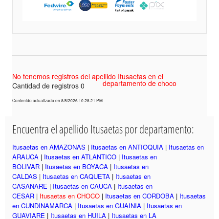
No tenemos registros del apellido Itusaetas en el
departamento de choco
Cantidad de registros 0
Contenido actualizado en 8/8/2026 10:28:21 PM
Encuentra el apellido Itusaetas por departamento:
Itusaetas en AMAZONAS
|
Itusaetas en ANTIOQUIA
|
Itusaetas en
ARAUCA
|
Itusaetas en ATLANTICO
|
Itusaetas en
BOLIVAR
|
Itusaetas en BOYACA
|
Itusaetas en
CALDAS
|
Itusaetas en CAQUETA
|
Itusaetas en
CASANARE
|
Itusaetas en CAUCA
|
Itusaetas en
CESAR
|
Itusaetas en CHOCO
|
Itusaetas en CORDOBA
|
Itusaetas
en CUNDINAMARCA
|
Itusaetas en GUAINIA
|
Itusaetas en
GUAVIARE
|
Itusaetas en HUILA
|
Itusaetas en LA