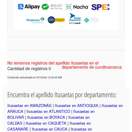
No tenemos registros del apellido Itusaetas en el
departamento de cundinamarca
Cantidad de registros 0
Contenido actualizado en 8/7/2026 12:29:45 AM
Encuentra el apellido Itusaetas por departamento:
Itusaetas en AMAZONAS
|
Itusaetas en ANTIOQUIA
|
Itusaetas en
ARAUCA
|
Itusaetas en ATLANTICO
|
Itusaetas en
BOLIVAR
|
Itusaetas en BOYACA
|
Itusaetas en
CALDAS
|
Itusaetas en CAQUETA
|
Itusaetas en
CASANARE
|
Itusaetas en CAUCA
|
Itusaetas en