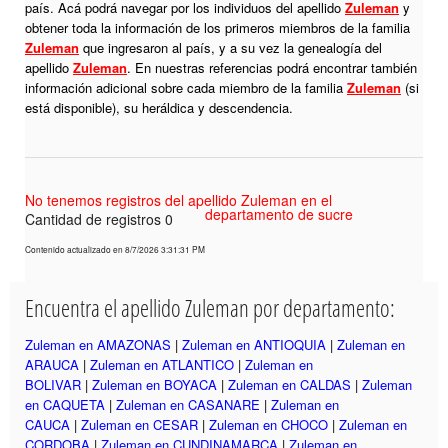
país. Acá podrá navegar por los individuos del apellido
Zuleman
y
obtener toda la información de los primeros miembros de la familia
Zuleman
que ingresaron al país, y a su vez la genealogía del
apellido
Zuleman
. En nuestras referencias podrá encontrar también
información adicional sobre cada miembro de la familia
Zuleman
(si
está disponible), su heráldica y descendencia.
No tenemos registros del apellido Zuleman en el
departamento de sucre
Cantidad de registros 0
Contenido actualizado en 8/7/2026 3:31:31 PM
Encuentra el apellido Zuleman por departamento:
Zuleman en AMAZONAS
|
Zuleman en ANTIOQUIA
|
Zuleman en
ARAUCA
|
Zuleman en ATLANTICO
|
Zuleman en
BOLIVAR
|
Zuleman en BOYACA
|
Zuleman en CALDAS
|
Zuleman
en CAQUETA
|
Zuleman en CASANARE
|
Zuleman en
CAUCA
|
Zuleman en CESAR
|
Zuleman en CHOCO
|
Zuleman en
CORDOBA
|
Zuleman en CUNDINAMARCA
|
Zuleman en