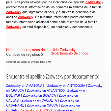
país. Acá podrá navegar por los individuos del apellido
Zadwasky
y
obtener toda la información de los primeros miembros de la familia
Zadwasky
que ingresaron al país, y a su vez la genealogía del
apellido
Zadwasky
. En nuestras referencias podrá encontrar
también información adicional sobre cada miembro de la familia
Zadwasky
(si está disponible), su heráldica y descendencia.
No tenemos registros del apellido Zadwasky en el
departamento de choco
Cantidad de registros 0
Contenido actualizado en 8/7/2026 1:33:13 AM
Encuentra el apellido Zadwasky por departamento:
Zadwasky en AMAZONAS
|
Zadwasky en ANTIOQUIA
|
Zadwasky
en ARAUCA
|
Zadwasky en ATLANTICO
|
Zadwasky en
BOLIVAR
|
Zadwasky en BOYACA
|
Zadwasky en
CALDAS
|
Zadwasky en CAQUETA
|
Zadwasky en
CASANARE
|
Zadwasky en CAUCA
|
Zadwasky en
CESAR
|
Zadwasky en CHOCO
|
Zadwasky en