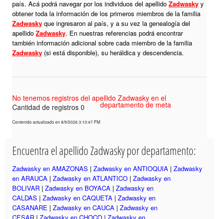
país. Acá podrá navegar por los individuos del apellido
Zadwasky
y
obtener toda la información de los primeros miembros de la familia
Zadwasky
que ingresaron al país, y a su vez la genealogía del
apellido
Zadwasky
. En nuestras referencias podrá encontrar
también información adicional sobre cada miembro de la familia
Zadwasky
(si está disponible), su heráldica y descendencia.
No tenemos registros del apellido Zadwasky en el
departamento de meta
Cantidad de registros 0
Contenido actualizado en 8/9/2026 3:10:47 PM
Encuentra el apellido Zadwasky por departamento:
Zadwasky en AMAZONAS
|
Zadwasky en ANTIOQUIA
|
Zadwasky
en ARAUCA
|
Zadwasky en ATLANTICO
|
Zadwasky en
BOLIVAR
|
Zadwasky en BOYACA
|
Zadwasky en
CALDAS
|
Zadwasky en CAQUETA
|
Zadwasky en
CASANARE
|
Zadwasky en CAUCA
|
Zadwasky en
CESAR
|
Zadwasky en CHOCO
|
Zadwasky en