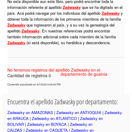
No esta disponible aun este libro, pero podrá encontrar toda la
información referente al apellido
Zadwasky
que se ha digitado en el
país. Acá podrá navegar por los individuos del apellido
Zadwasky
y
obtener toda la información de los primeros miembros de la familia
Zadwasky
que ingresaron al país, y a su vez la genealogía del
apellido
Zadwasky
. En nuestras referencias podrá encontrar
también información adicional sobre cada miembro de la familia
Zadwasky
(si está disponible), su heráldica y descendencia.
No tenemos registros del apellido Zadwasky en el
departamento de guainia
Cantidad de registros 0
Contenido actualizado en 8/7/2026 6:06:56 PM
Encuentra el apellido Zadwasky por departamento:
Zadwasky en AMAZONAS
|
Zadwasky en ANTIOQUIA
|
Zadwasky
en ARAUCA
|
Zadwasky en ATLANTICO
|
Zadwasky en
BOLIVAR
|
Zadwasky en BOYACA
|
Zadwasky en
CALDAS
|
Zadwasky en CAQUETA
|
Zadwasky en