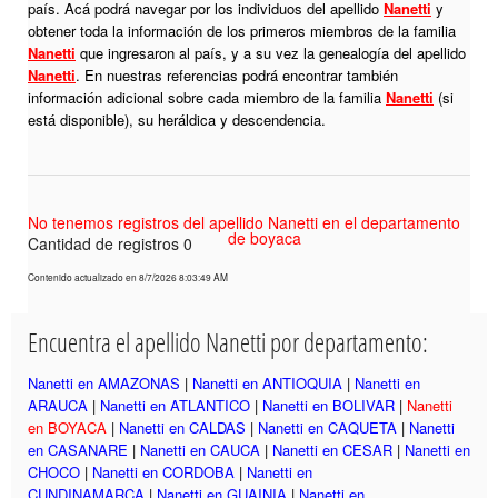
país. Acá podrá navegar por los individuos del apellido
Nanetti
y
obtener toda la información de los primeros miembros de la familia
Nanetti
que ingresaron al país, y a su vez la genealogía del apellido
Nanetti
. En nuestras referencias podrá encontrar también
información adicional sobre cada miembro de la familia
Nanetti
(si
está disponible), su heráldica y descendencia.
No tenemos registros del apellido Nanetti en el departamento
de boyaca
Cantidad de registros 0
Contenido actualizado en 8/7/2026 8:03:49 AM
Encuentra el apellido Nanetti por departamento:
Nanetti en AMAZONAS
|
Nanetti en ANTIOQUIA
|
Nanetti en
ARAUCA
|
Nanetti en ATLANTICO
|
Nanetti en BOLIVAR
|
Nanetti
en BOYACA
|
Nanetti en CALDAS
|
Nanetti en CAQUETA
|
Nanetti
en CASANARE
|
Nanetti en CAUCA
|
Nanetti en CESAR
|
Nanetti en
CHOCO
|
Nanetti en CORDOBA
|
Nanetti en
CUNDINAMARCA
|
Nanetti en GUAINIA
|
Nanetti en