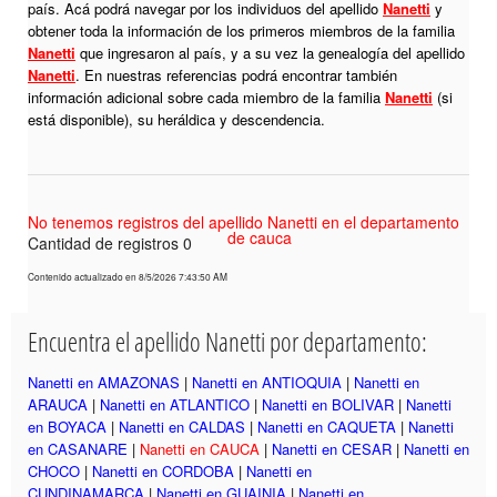
país. Acá podrá navegar por los individuos del apellido
Nanetti
y
obtener toda la información de los primeros miembros de la familia
Nanetti
que ingresaron al país, y a su vez la genealogía del apellido
Nanetti
. En nuestras referencias podrá encontrar también
información adicional sobre cada miembro de la familia
Nanetti
(si
está disponible), su heráldica y descendencia.
No tenemos registros del apellido Nanetti en el departamento
de cauca
Cantidad de registros 0
Contenido actualizado en 8/5/2026 7:43:50 AM
Encuentra el apellido Nanetti por departamento:
Nanetti en AMAZONAS
|
Nanetti en ANTIOQUIA
|
Nanetti en
ARAUCA
|
Nanetti en ATLANTICO
|
Nanetti en BOLIVAR
|
Nanetti
en BOYACA
|
Nanetti en CALDAS
|
Nanetti en CAQUETA
|
Nanetti
en CASANARE
|
Nanetti en CAUCA
|
Nanetti en CESAR
|
Nanetti en
CHOCO
|
Nanetti en CORDOBA
|
Nanetti en
CUNDINAMARCA
|
Nanetti en GUAINIA
|
Nanetti en