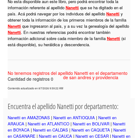
No esta disponible aun este libro, pero podrá encontrar toda la
información referente al apellido
Nanetti
que se ha digitado en el
país. Acá podrá navegar por los individuos del apellido
Nanetti
y
obtener toda la información de los primeros miembros de la familia
Nanetti
que ingresaron al país, y a su vez la genealogía del apellido
Nanetti
. En nuestras referencias podrá encontrar también
información adicional sobre cada miembro de la familia
Nanetti
(si
está disponible), su heráldica y descendencia.
No tenemos registros del apellido Nanetti en el departamento
de san andres y providencia
Cantidad de registros 0
Contenido actualizado en 8/7/2026 9:59:22 AM
Encuentra el apellido Nanetti por departamento:
Nanetti en AMAZONAS
|
Nanetti en ANTIOQUIA
|
Nanetti en
ARAUCA
|
Nanetti en ATLANTICO
|
Nanetti en BOLIVAR
|
Nanetti
en BOYACA
|
Nanetti en CALDAS
|
Nanetti en CAQUETA
|
Nanetti
en CASANARE
|
Nanetti en CAUCA
|
Nanetti en CESAR
|
Nanetti en