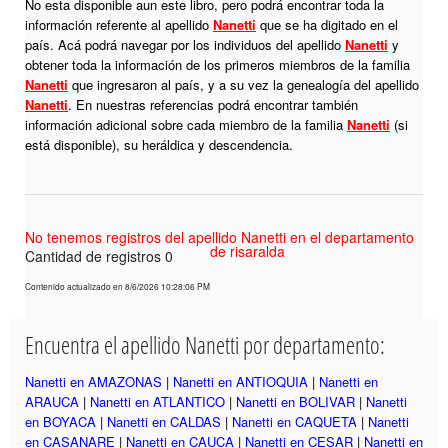
No esta disponible aun este libro, pero podrá encontrar toda la
información referente al apellido
Nanetti
que se ha digitado en el
país. Acá podrá navegar por los individuos del apellido
Nanetti
y
obtener toda la información de los primeros miembros de la familia
Nanetti
que ingresaron al país, y a su vez la genealogía del apellido
Nanetti
. En nuestras referencias podrá encontrar también
información adicional sobre cada miembro de la familia
Nanetti
(si
está disponible), su heráldica y descendencia.
No tenemos registros del apellido Nanetti en el departamento
de risaralda
Cantidad de registros 0
Contenido actualizado en 8/6/2026 10:28:06 PM
Encuentra el apellido Nanetti por departamento:
Nanetti en AMAZONAS
|
Nanetti en ANTIOQUIA
|
Nanetti en
ARAUCA
|
Nanetti en ATLANTICO
|
Nanetti en BOLIVAR
|
Nanetti
en BOYACA
|
Nanetti en CALDAS
|
Nanetti en CAQUETA
|
Nanetti
en CASANARE
|
Nanetti en CAUCA
|
Nanetti en CESAR
|
Nanetti en