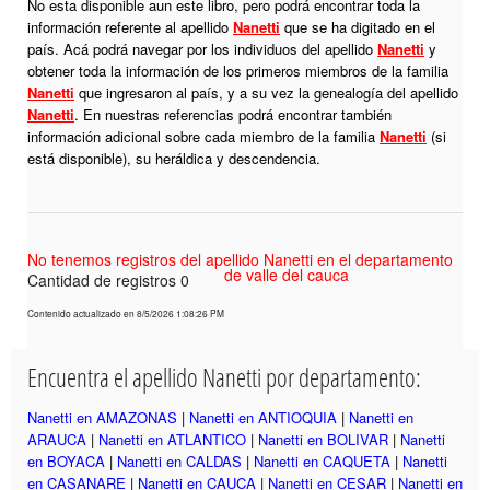
No esta disponible aun este libro, pero podrá encontrar toda la
información referente al apellido
Nanetti
que se ha digitado en el
país. Acá podrá navegar por los individuos del apellido
Nanetti
y
obtener toda la información de los primeros miembros de la familia
Nanetti
que ingresaron al país, y a su vez la genealogía del apellido
Nanetti
. En nuestras referencias podrá encontrar también
información adicional sobre cada miembro de la familia
Nanetti
(si
está disponible), su heráldica y descendencia.
No tenemos registros del apellido Nanetti en el departamento
de valle del cauca
Cantidad de registros 0
Contenido actualizado en 8/5/2026 1:08:26 PM
Encuentra el apellido Nanetti por departamento:
Nanetti en AMAZONAS
|
Nanetti en ANTIOQUIA
|
Nanetti en
ARAUCA
|
Nanetti en ATLANTICO
|
Nanetti en BOLIVAR
|
Nanetti
en BOYACA
|
Nanetti en CALDAS
|
Nanetti en CAQUETA
|
Nanetti
en CASANARE
|
Nanetti en CAUCA
|
Nanetti en CESAR
|
Nanetti en