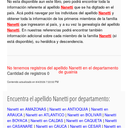
No esta disponible aun este libro, pero podrá encontrar toda la
información referente al apellido
Nanetti
que se ha digitado en el
país. Acá podrá navegar por los individuos del apellido
Nanetti
y
obtener toda la información de los primeros miembros de la familia
Nanetti
que ingresaron al país, y a su vez la genealogía del apellido
Nanetti
. En nuestras referencias podrá encontrar también
información adicional sobre cada miembro de la familia
Nanetti
(si
está disponible), su heráldica y descendencia.
No tenemos registros del apellido Nanetti en el departamento
de guainia
Cantidad de registros 0
Contenido actualizado en 8/4/2026 7:22:02 PM
Encuentra el apellido Nanetti por departamento:
Nanetti en AMAZONAS
|
Nanetti en ANTIOQUIA
|
Nanetti en
ARAUCA
|
Nanetti en ATLANTICO
|
Nanetti en BOLIVAR
|
Nanetti
en BOYACA
|
Nanetti en CALDAS
|
Nanetti en CAQUETA
|
Nanetti
en CASANARE
|
Nanetti en CAUCA
|
Nanetti en CESAR
|
Nanetti en